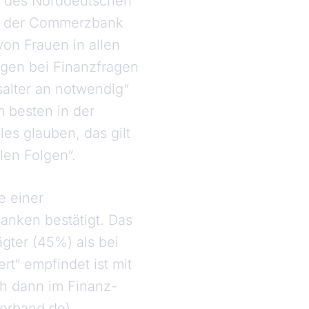
d des Norddeutschen
e der Commerzbank
von Frauen in allen
ngen bei Finanzfragen
alter an notwendig“
 besten in der
les glauben, das gilt
len Folgen“.
e einer
anken bestätigt. Das
gter (45%) als bei
rt“ empfindet ist mit
ch dann im Finanz-
verband.de).