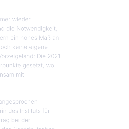
mmer wieder
nd die Notwendigkeit,
rdern ein hohes Maß an
noch keine eigene
 Vorzeigeland: Die 2021
erpunkte gesetzt, wo
insam mit
 angesprochen
n des Instituts für
trag bei der