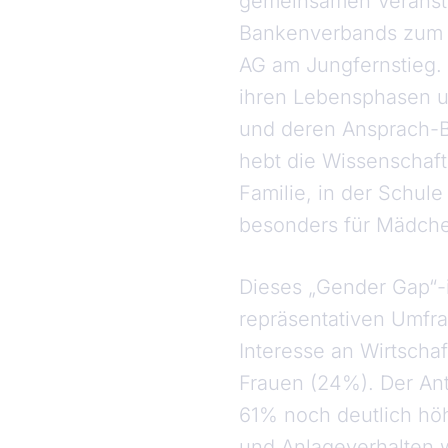
gemeinsamen Veranst
Bankenverbands zum 
AG am Jungfernstieg. 
ihren Lebensphasen un
und deren Ansprach-Be
hebt die Wissenschaft
Familie, in der Schule
besonders für Mädchen
Dieses „Gender Gap“-
repräsentativen Umfr
Interesse an Wirtscha
Frauen (24%). Der Ante
61% noch deutlich höh
und Anlageverhalten 