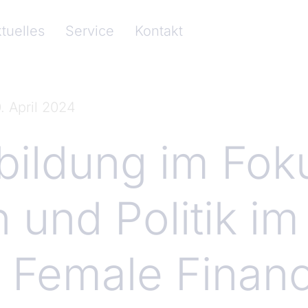
cher Bankenverband e.V.)
tuelles
Service
Kontakt
. April 2024
bildung im Fok
 und Politik im
: Female Finan