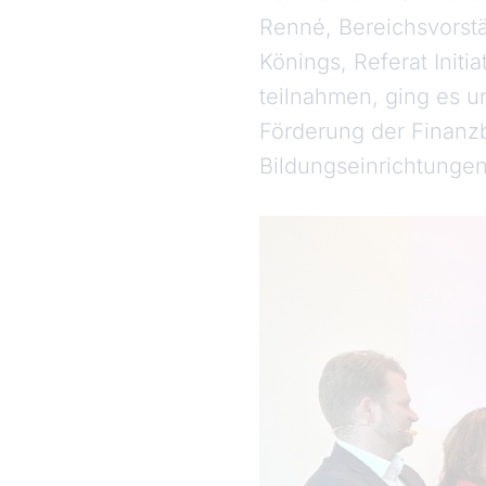
Renné, Bereichsvorst
Könings, Referat Initi
teilnahmen, ging es u
Förderung der Finanz
Bildungseinrichtunge