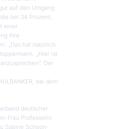
n gut auf den Umgang
udie bei 34 Prozent,
t einer
ung ihre
. „Das hat natürlich
Hoppermann. „Hier ist
n anzusprechen“. Der
SCHULBANKER, bei dem
verband deutscher
n Frau Professorin
au Sabine Schoon-