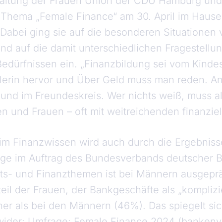
altung der Frauen Union der CDU Hamburg un
Thema „Female Finance“ am 30. April im Haus
Dabei ging sie auf die besonderen Situationen 
d auf die damit unterschiedlichen Fragestellu
dürfnissen ein. „Finanzbildung sei vom Kindes
lerin hervor und Über Geld muss man reden. Am
 und im Freundeskreis. Wer nichts weiß, muss al
 und Frauen – oft mit weitreichenden finanziel
im Finanzwissen wird auch durch die Ergebniss
age im Auftrag des Bundesverbands deutscher B
fts- und Finanzthemen ist bei Männern ausgeprä
il der Frauen, der Bankgeschäfte als „komplizie
er als bei den Männern (46%). Das spiegelt si
wider: Umfrage: Female Finance 2024 (banken